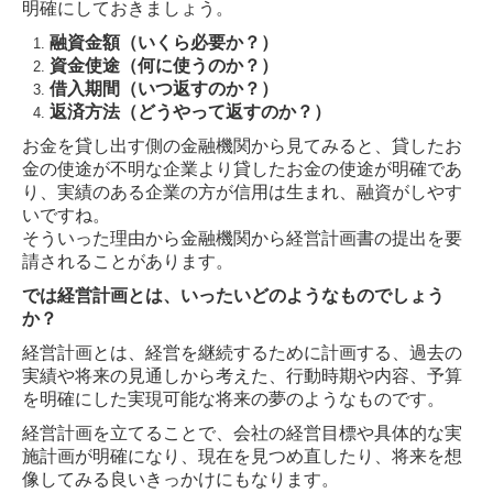
明確にしておきましょう。
人事・労務相談
融資金額（いくら必要か？）
資金使途（何に使うのか？）
債権回収
借入期間（いつ返すのか？）
返済方法（どうやって返すのか？）
訴訟対応
お金を貸し出す側の金融機関から見てみると、貸したお
金の使途が不明な企業より貸したお金の使途が明確であ
社内研修
り、実績のある企業の方が信用は生まれ、融資がしやす
いですね。
相続・遺言問題
そういった理由から金融機関から経営計画書の提出を要
請されることがあります。
交通事故
では経営計画とは、いったいどのようなものでしょう
か？
相続相談
経営計画とは、経営を継続するために計画する、過去の
実績や将来の見通しから考えた、行動時期や内容、予算
ご相談の流れ
を明確にした実現可能な将来の夢のようなものです。
事務所紹介
経営計画を立てることで、会社の経営目標や具体的な実
施計画が明確になり、現在を見つめ直したり、将来を想
採用情報(税理士法人)
像してみる良いきっかけにもなります。