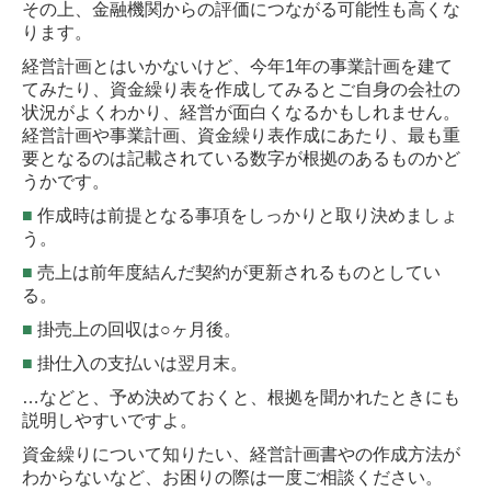
その上、金融機関からの評価につながる可能性も高くな
ります。
経営計画とはいかないけど、今年1年の事業計画を建て
てみたり、資金繰り表を作成してみるとご自身の会社の
状況がよくわかり、経営が面白くなるかもしれません。
経営計画や事業計画、資金繰り表作成にあたり、最も重
要となるのは記載されている数字が根拠のあるものかど
うかです。
■
作成時は前提となる事項をしっかりと取り決めましょ
う。
■
売上は前年度結んだ契約が更新されるものとしてい
る。
■
掛売上の回収は○ヶ月後。
■
掛仕入の支払いは翌月末。
…などと、予め決めておくと、根拠を聞かれたときにも
説明しやすいですよ。
資金繰りについて知りたい、経営計画書やの作成方法が
わからないなど、お困りの際は一度ご相談ください。