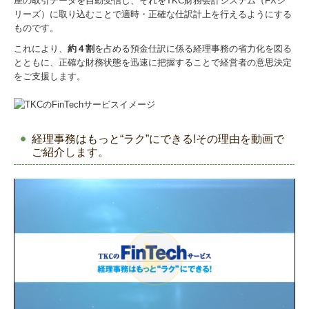
座の取引データを自動受信し、それをTKC財務会計システム（FXシ
リーズ）に取り込むことで適時・正確な仕訳計上を行えるようにする
人事・労務相談
ものです。
これにより、
約４割
を占める預金仕訳に係る経理事務の省力化を図る
債権回収
とともに、正確な財務状態を迅速に把握することで経営者の意思決定
をご支援します。
訴訟対応
社内研修
経理事務はもっと“ラク”にできる!その理由を動画で
相続・遺言問題
ご紹介します。
交通事故
相続相談
ご相談の流れ
事務所紹介
採用情報(税理士法人)