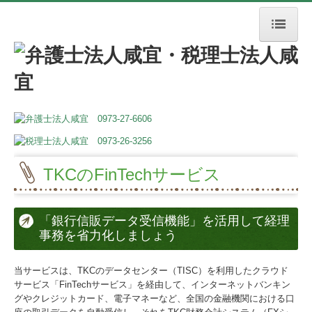
トップページ
税務相談
会社を設立したい
銀行から融資を受けたい
TKCのFinTechサービス
節税対策のポイント
個人事業を始めたい
「銀行信販データ受信機能」を活用して経理
事務を省力化しましょう
税務のお役立ち情報
当サービスは、TKCのデータセンター（TISC）を利用したクラウド
法律相談
サービス「FinTechサービス」を経由して、インターネットバンキン
グやクレジットカード、電子マネーなど、全国の金融機関における口
契約書作成・チェック