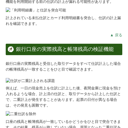
機能を利用開始する前の仕訳の計上が漏れる可能性があります。
計上されている未払仕訳とカード利用明細書を突合し、仕訳の計上漏
れを確認できます。
▲ 戻る
銀行口座の実際残高と帳簿残高の検証機能
銀行口座の実際残高と受信した取引データをすべて仕訳計上した場合
の帳簿残高が一致することをひと目で確認できます。
例えば、一日の現金売上を仕訳に計上した後、夜間金庫に現金を預け
入れるような場合、計上済の仕訳と、取引データから計上した仕訳と
で、二重計上が発生することがあります。起票の日付が異なる場合
は、その発見も困難です。
口座の残高と帳簿残高が一致しているかどうかをひと目で突合できま
す。その結果、残高が一致していない場合、原因となった二重仕訳を