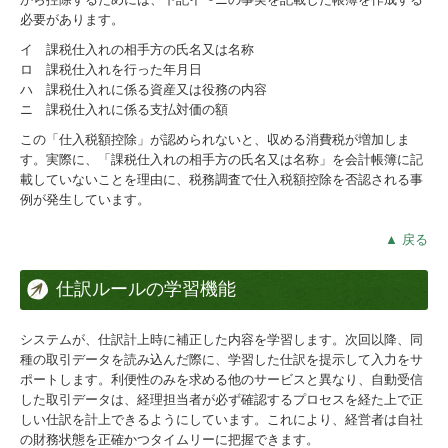
必要があります。
イ 課税仕入れの相手方の氏名又は名称
ロ 課税仕入れを行った年月日
ハ 課税仕入れに係る資産又は役務の内容
ニ 課税仕入れに係る支払対価の額
この「仕入税額控除」が認められないと、収める消費税が増加しま
す。実際に、「課税仕入れの相手方の氏名又は名称」を会計帳簿に記
載していないことを理由に、税務調査で仕入税額控除を否認される事
例が発生しています。
▲ 戻る
仕訳ルールの学習機能
システムが、仕訳計上時に補正した内容を学習します。次回以降、同
種の取引データを読み込んだ際に、学習した仕訳を提示して入力をサ
ポートします。利便性のみを求める他のサービスと異なり、自動受信
した取引データは、経理担当者が必ず確認するプロセスを経た上で正
しい仕訳を計上できるようにしています。これにより、経営者は自社
の財務状態を正確かつタイムリーに把握できます。