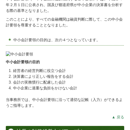
年２月１日に公表され、国及び都道府県が中小企業の決算書を分析す
人事・労務相談
る際の基準となりました。
このことにより、すべての金融機関は融資判断に際して、この中小会
債権回収
計要領を尊重することとなりました。
訴訟対応
中小会計要領の目的は、次の４つとなっています。
社内研修
相続・遺言問題
中小会計要領の目的
経営者の経営判断に役立つ会計
交通事故
決算書により正しい報告をする会計
会計の実務慣行に配慮した会計
相続相談
中小企業に過重な負担をかけない会計
当事務所では、中小会計要領に沿って適切な記帳（入力）ができるよ
ご相談の流れ
うご指導します。
事務所紹介
▲ 戻る
採用情報(税理士法人)