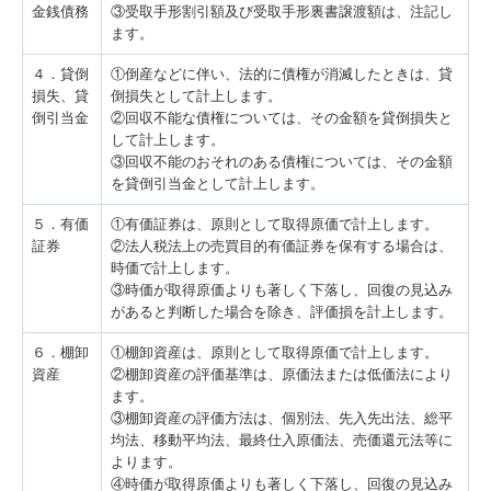
金銭債務
③受取手形割引額及び受取手形裏書譲渡額は、注記し
ます。
４．貸倒
①倒産などに伴い、法的に債権が消滅したときは、貸
損失、貸
倒損失として計上します。
倒引当金
②回収不能な債権については、その金額を貸倒損失と
して計上します。
③回収不能のおそれのある債権については、その金額
を貸倒引当金として計上します。
５．有価
①有価証券は、原則として取得原価で計上します。
証券
②法人税法上の売買目的有価証券を保有する場合は、
時価で計上します。
③時価が取得原価よりも著しく下落し、回復の見込み
があると判断した場合を除き、評価損を計上します。
６．棚卸
①棚卸資産は、原則として取得原価で計上します。
資産
②棚卸資産の評価基準は、原価法または低価法により
ます。
③棚卸資産の評価方法は、個別法、先入先出法、総平
均法、移動平均法、最終仕入原価法、売価還元法等に
よります。
④時価が取得原価よりも著しく下落し、回復の見込み