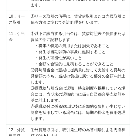
ます。
10．リー
①リース取引の借手は、賃貸借取引または売買取引に
ス取引
係る方法に準じて会計処理を行います。
11．引当
①以下に該当する引当金は、貸借対照表の負債または
金
資産の部に記載します。
・将来の特定の費用または損失であること
・発生は当期以前の事象に起因すること
・発生の可能性が高いこと
・金額を合理的に見積もることができること
②賞与引当金は翌期に従業員に対して支給する賞与の
見積額のうち、当期の負担に属する部分の金額を計上
します。
③退職給与引当金は退職一時金制度を採用している場
合には、当期末の退職給与に係る自己都合要支給額を
基に計上します。
④退職給付に係る拠出以後に追加的な負担が生じない
制度を採用している場合には、毎期の掛金を費用処理
します。
12．外貨
①外貨建取引は、取引発生時の為替相場による円換算
建取引
額で計上します。