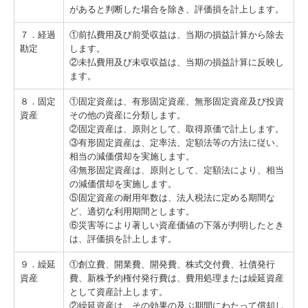
があると判断した場合を除き、評価損を計上します。
７．経過
①前払費用及び前受収益は、当期の損益計算から除去
勘定
します。
②未払費用及び未収収益は、当期の損益計算に反映し
ます。
８．固定
①固定資産は、有形固定資産、無形固定資産及び投資
資産
その他の資産に分類します。
②固定資産は、原則として、取得原価で計上します。
③有形固定資産は、定率法、定額法等の方法に従い、
相当の減価償却を実施します。
④無形固定資産は、原則として、定額法により、相当
の減価償却を実施します。
⑤固定資産の耐用年数は、法人税法に定める期間な
ど、適切な利用期間とします。
⑥災害等により著しい資産価値の下落が判明したとき
は、評価損を計上します。
９．繰延
①創立費、開業費、開発費、株式交付費、社債発行
資産
費、新株予約権付発行費は、費用処理または繰延資産
として資産計上します。
②繰延資産は、その効果の及ぶ期間にわたって償却し