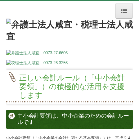
トップページ
税務相談
会社を設立したい
銀行から融資を受けたい
正しい会計ルール（「中小会計
節税対策のポイント
要領」）の積極的な活用を支援
します
個人事業を始めたい
税務のお役立ち情報
中小会計要領は、中小企業のための会計ルー
ルです
法律相談
契約書作成・チェック
中小会計要領（「中小企業の会計に関する基本要領」）は、平成２４