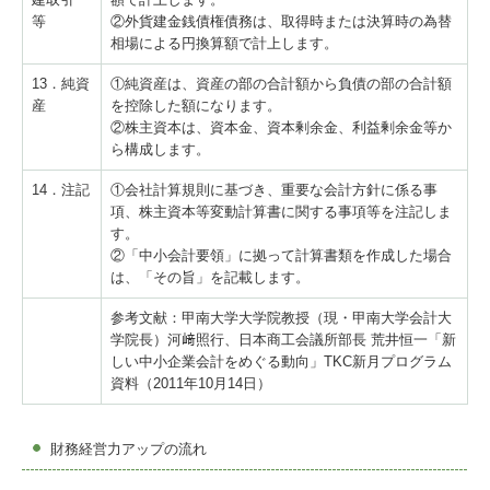
等
②外貨建金銭債権債務は、取得時または決算時の為替
相場による円換算額で計上します。
13．純資
①純資産は、資産の部の合計額から負債の部の合計額
産
を控除した額になります。
②株主資本は、資本金、資本剰余金、利益剰余金等か
ら構成します。
14．注記
①会社計算規則に基づき、重要な会計方針に係る事
項、株主資本等変動計算書に関する事項等を注記しま
す。
②「中小会計要領」に拠って計算書類を作成した場合
は、「その旨」を記載します。
参考文献：甲南大学大学院教授（現・甲南大学会計大
学院長）河﨑照行、日本商工会議所部長 荒井恒一「新
しい中小企業会計をめぐる動向」TKC新月プログラム
資料（2011年10月14日）
財務経営力アップの流れ